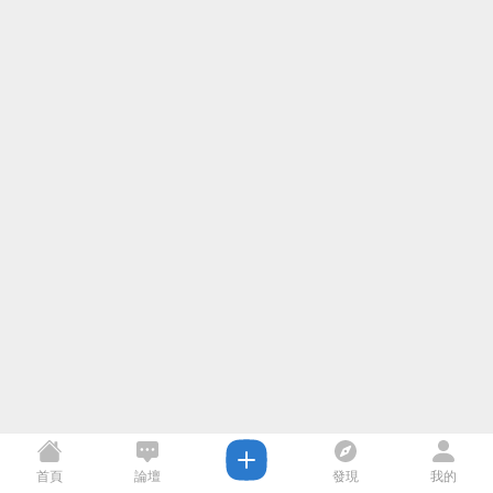
首頁
論壇
發現
我的