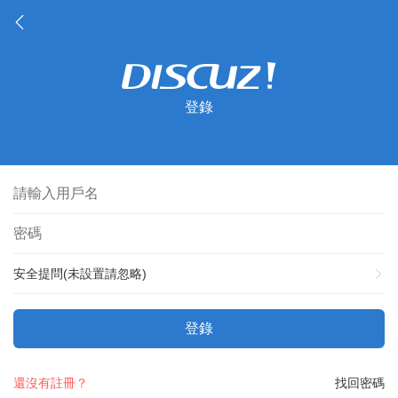
登錄
安全提問(未設置請忽略)
登錄
還沒有註冊？
找回密碼