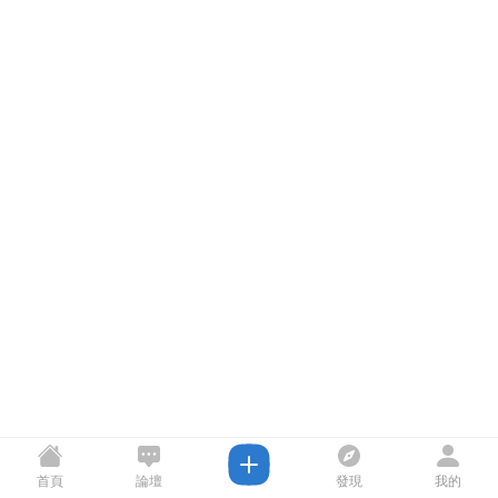
首頁
論壇
發現
我的