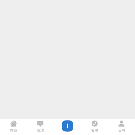
首頁
論壇
發現
我的