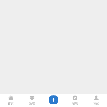
首頁
論壇
發現
我的