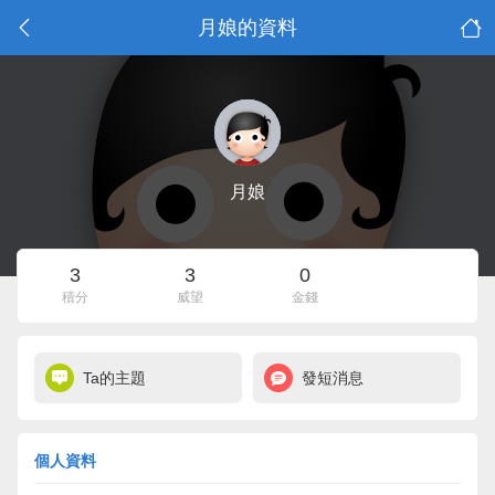
月娘的資料
月娘
3
3
0
積分
威望
金錢
Ta的主題
發短消息
個人資料