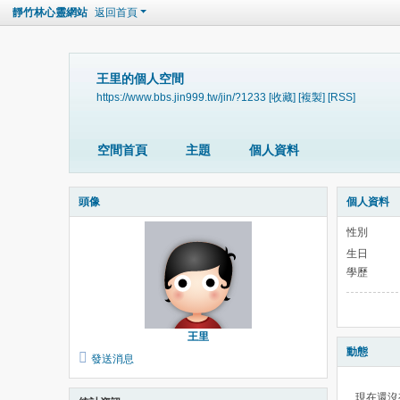
靜竹林心靈網站
返回首頁
王里的個人空間
https://www.bbs.jin999.tw/jin/?1233
[收藏]
[複製]
[RSS]
空間首頁
主題
個人資料
頭像
個人資料
性別
生日
學歷
王里
動態
發送消息
現在還沒