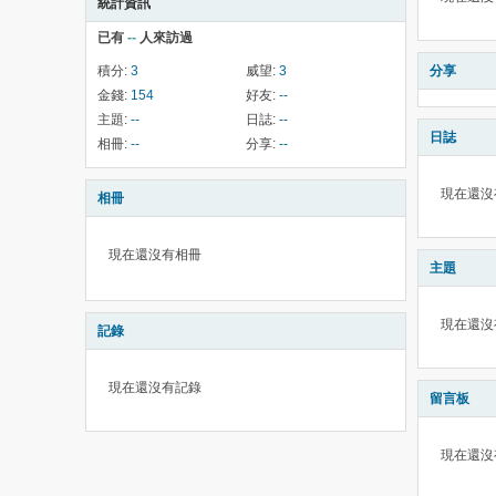
統計資訊
已有
--
人來訪過
積分:
3
威望:
3
分享
金錢:
154
好友:
--
主題:
--
日誌:
--
日誌
相冊:
--
分享:
--
現在還沒
相冊
現在還沒有相冊
主題
現在還沒
記錄
現在還沒有記錄
留言板
現在還沒