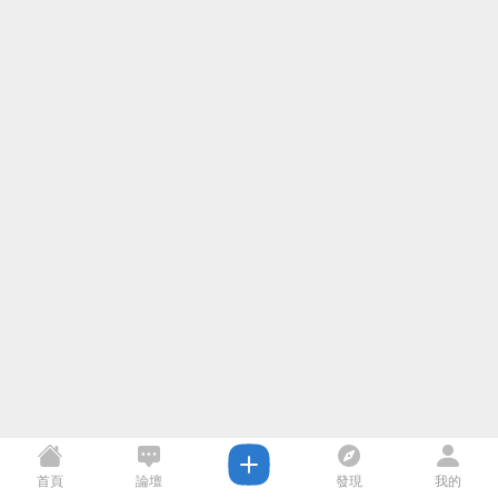
首頁
論壇
發現
我的