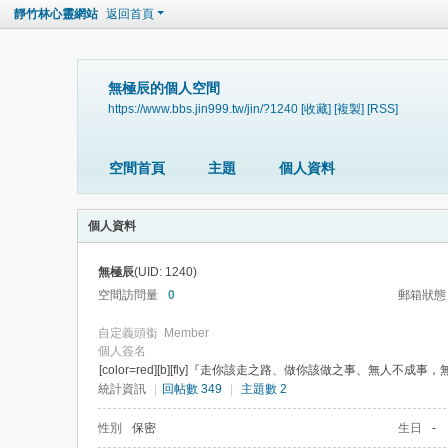
靜竹林心靈網站
返回首頁
無極辰的個人空間
https://www.bbs.jin999.tw/jin/?1240
[收藏]
[複製]
[RSS]
空間首頁
主題
個人資料
個人資料
無極辰
(UID: 1240)
空間訪問量
0
郵箱狀態
自定義頭銜
Member
個人簽名
[color=red][b][fly]『走你該走之路、做你該做之事、無人不成事，無事不成局 
統計資訊
|
回帖數 349
|
主題數 2
性別
保密
生日
-