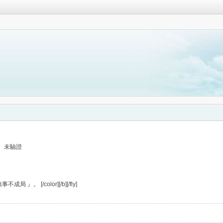
未驗證
』。 [/color][/b][/fly]