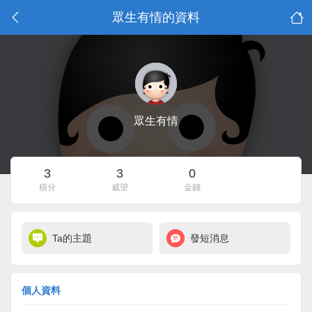
眾生有情的資料
眾生有情
3
3
0
積分
威望
金錢
Ta的主題
發短消息
個人資料