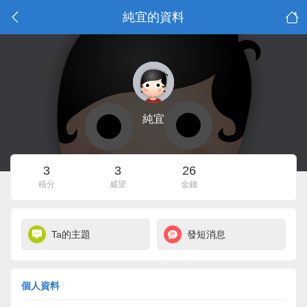
純宜的資料
純宜
3
3
26
積分
威望
金錢
Ta的主題
發短消息
個人資料