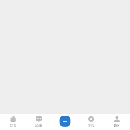
首頁
論壇
發現
我的