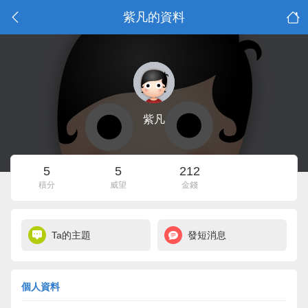
紫凡的資料
紫凡
5
5
212
積分
威望
金錢
Ta的主題
發短消息
個人資料