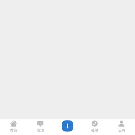
首頁
論壇
發現
我的