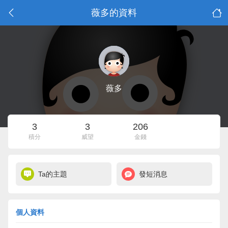
薇多的資料
薇多
3
3
206
積分
威望
金錢
Ta的主題
發短消息
個人資料