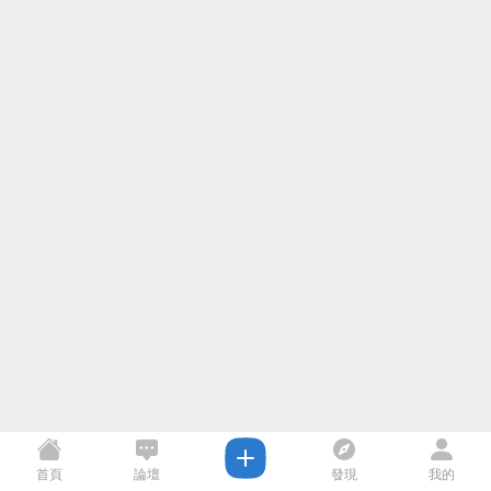
首頁
論壇
發現
我的