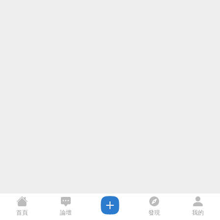
首頁
論壇
發現
我的