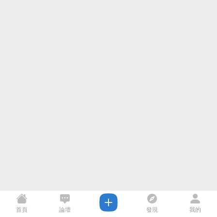
首頁
論壇
發現
我的