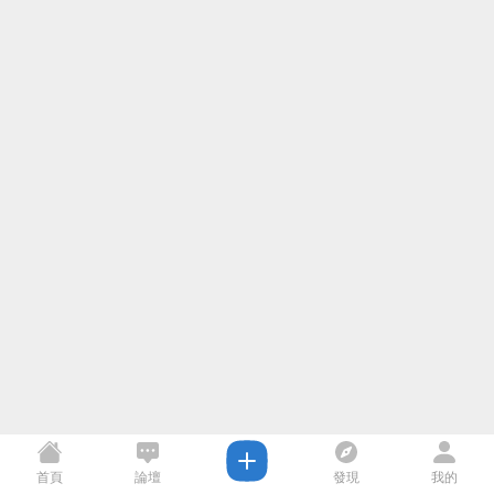
首頁
論壇
發現
我的