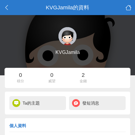
KVGJamila的資料
KVGJamila
0
0
2
積分
威望
金錢
Ta的主題
發短消息
個人資料