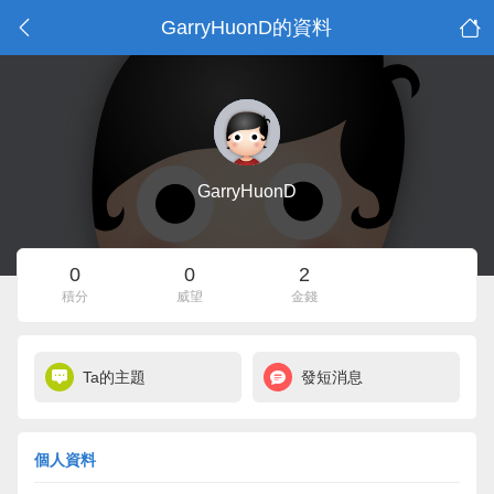
GarryHuonD的資料
GarryHuonD
0
0
2
積分
威望
金錢
Ta的主題
發短消息
個人資料