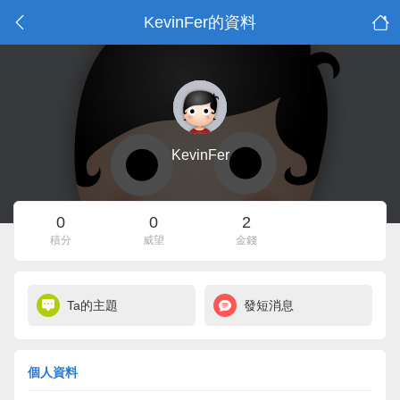
KevinFer的資料
KevinFer
0
0
2
積分
威望
金錢
Ta的主題
發短消息
個人資料