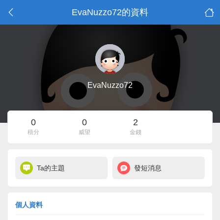
EvaNuzzo72的資料
EvaNuzzo72
0
0
2
積分
威望
金錢
Ta的主題
發短消息
個人資料