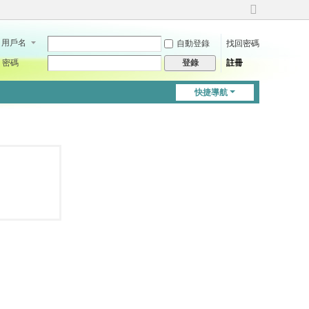
切
換
用戶名
自動登錄
找回密碼
到
寬
密碼
註冊
登錄
版
快捷導航