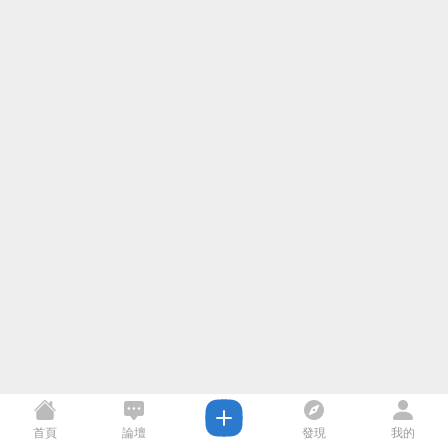
首頁
論壇
發現
我的