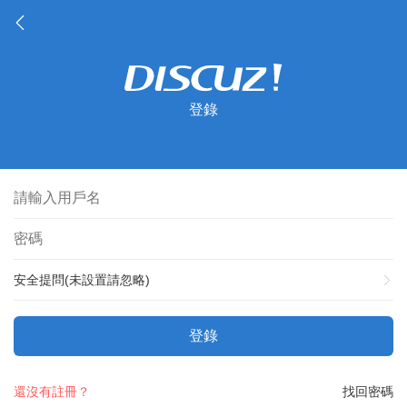
登錄
安全提問(未設置請忽略)
登錄
還沒有註冊？
找回密碼