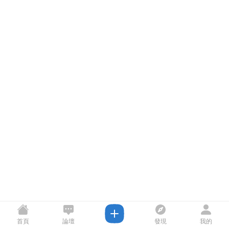
首頁
論壇
發現
我的