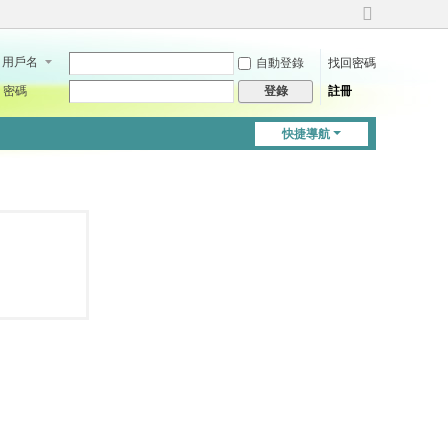
切
換
用戶名
自動登錄
找回密碼
到
寬
密碼
註冊
登錄
版
快捷導航