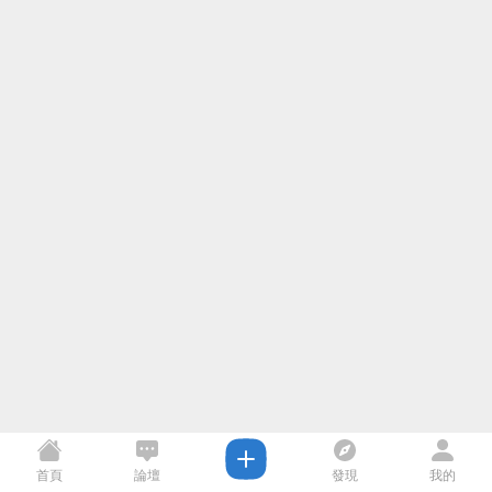
首頁
論壇
發現
我的