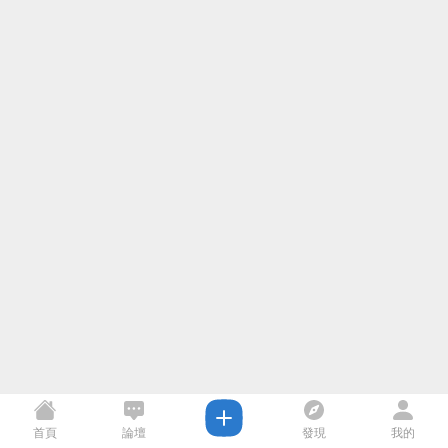
首頁
論壇
發現
我的