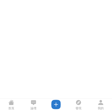
首頁
論壇
發現
我的