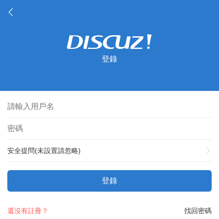
登錄
安全提問(未設置請忽略)
登錄
還沒有註冊？
找回密碼