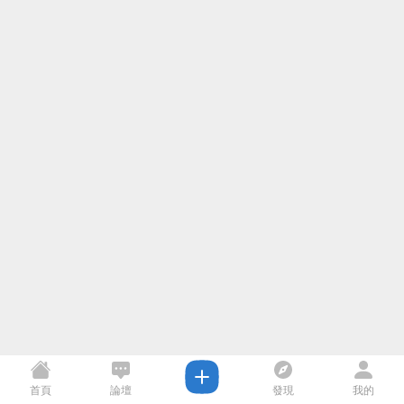
首頁
論壇
發現
我的