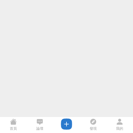
首頁
論壇
發現
我的