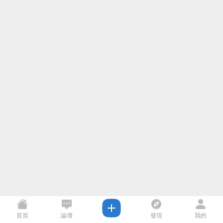
首頁
論壇
發現
我的