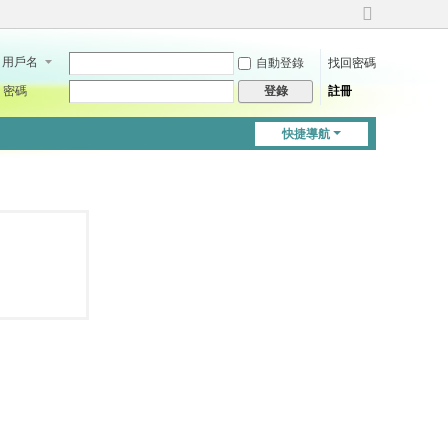
切
換
用戶名
自動登錄
找回密碼
到
寬
密碼
註冊
登錄
版
快捷導航