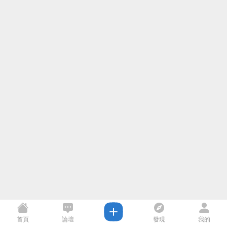
首頁
論壇
發現
我的