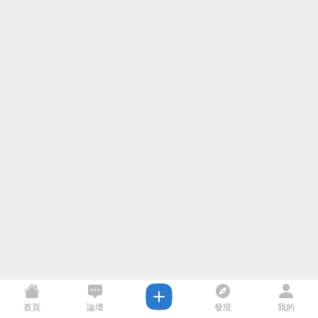
首頁
論壇
發現
我的