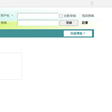
切
換
用戶名
自動登錄
找回密碼
到
寬
密碼
註冊
登錄
版
快捷導航