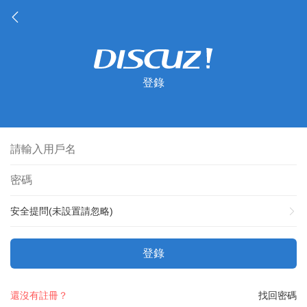
登錄
安全提問(未設置請忽略)
登錄
還沒有註冊？
找回密碼