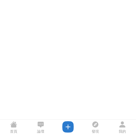
首頁
論壇
發現
我的