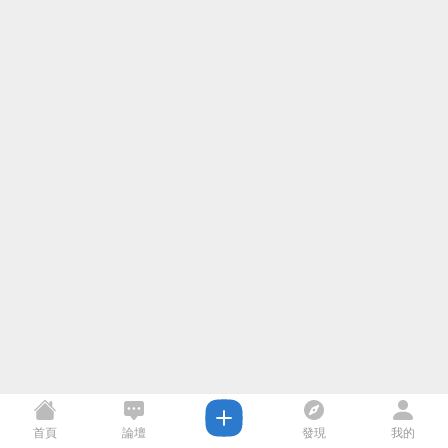
首頁
論壇
發現
我的