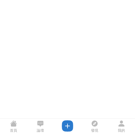
首頁
論壇
發現
我的