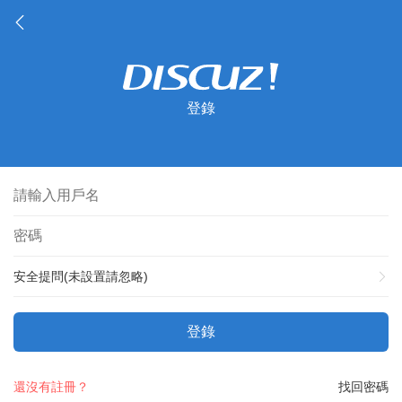
登錄
安全提問(未設置請忽略)
登錄
還沒有註冊？
找回密碼