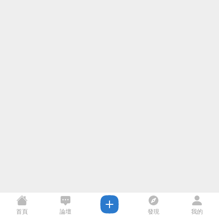
首頁
論壇
發現
我的