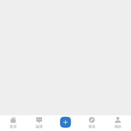
首頁
論壇
發現
我的