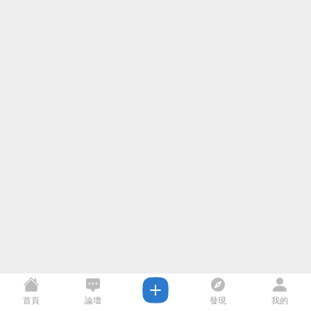
首頁
論壇
發現
我的