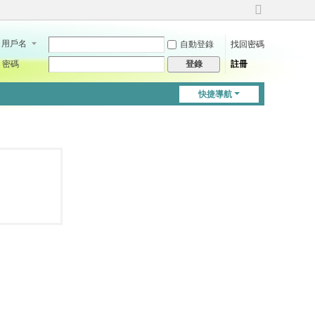
切
換
用戶名
自動登錄
找回密碼
到
寬
密碼
註冊
登錄
版
快捷導航