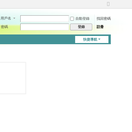
切
換
用戶名
自動登錄
找回密碼
到
寬
密碼
註冊
登錄
版
快捷導航