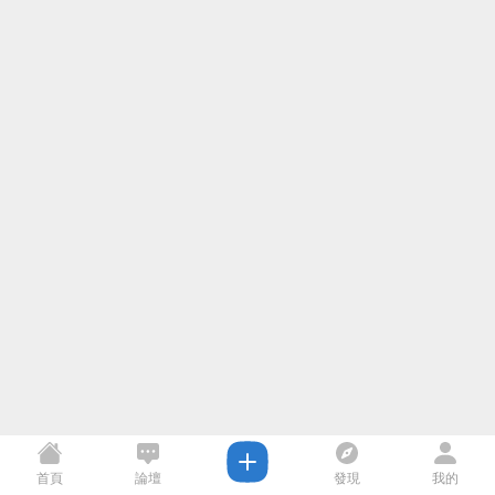
首頁
論壇
發現
我的