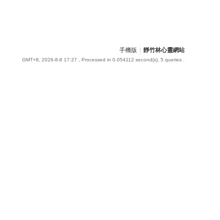
手機版
|
靜竹林心靈網站
GMT+8, 2026-8-8 17:27
, Processed in 0.054112 second(s), 5 queries .