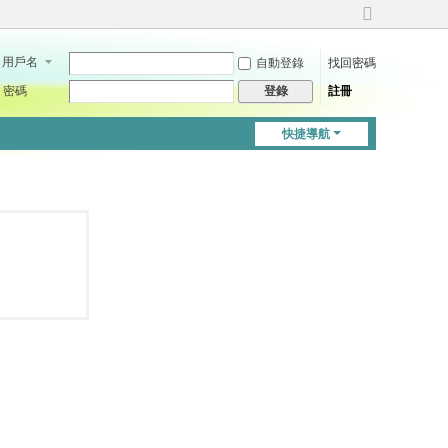
切
換
用戶名
自動登錄
找回密碼
到
寬
密碼
註冊
登錄
版
快捷導航