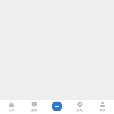
首頁
論壇
發現
我的