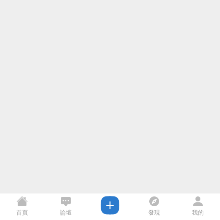
首頁
論壇
發現
我的