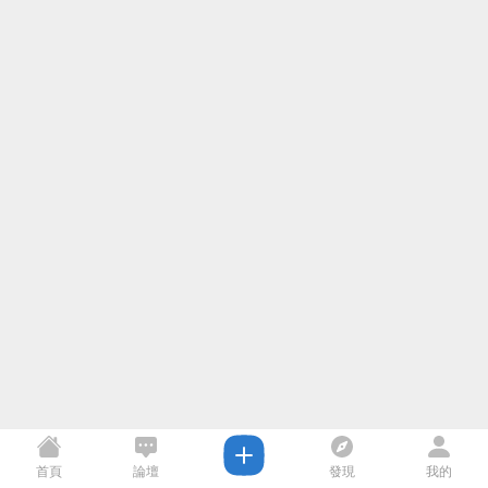
首頁
論壇
發現
我的