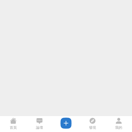
首頁
論壇
發現
我的